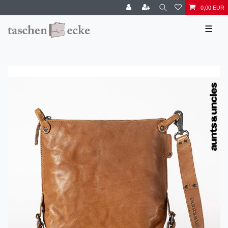
0,00 EUR
☰