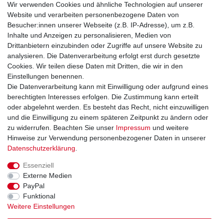
Wir verwenden Cookies und ähnliche Technologien auf unserer
Mein Konto
Website und verarbeiten personenbezogene Daten von
Versand & Retoure
Besucher:innen unserer Webseite (z.B. IP-Adresse), um z.B.
Inhalte und Anzeigen zu personalisieren, Medien von
Rechtliche Informationen
Drittanbietern einzubinden oder Zugriffe auf unsere Website zu
Widerrufsrecht
analysieren. Die Datenverarbeitung erfolgt erst durch gesetzte
Widerrufsformular
Cookies. Wir teilen diese Daten mit Dritten, die wir in den
Datenschutzerklärung
Einstellungen benennen.
AGB
Die Datenverarbeitung kann mit Einwilligung oder aufgrund eines
Impressum
berechtigten Interesses erfolgen. Die Zustimmung kann erteilt
oder abgelehnt werden. Es besteht das Recht, nicht einzuwilligen
und die Einwilligung zu einem späteren Zeitpunkt zu ändern oder
Kontakt
Vertrag widerrufen
zu widerrufen. Beachten Sie unser
Impressum
und weitere
Hinweise zur Verwendung personenbezogener Daten in unserer
Zahlungsarten
Daten­schutz­erklärung
.
Paypal
Essenziell
Kreditkarte
Externe Medien
Lastschrift
PayPal
Apple Pay
Funktional
Google Pay
Weitere Einstellungen
Vorkasse