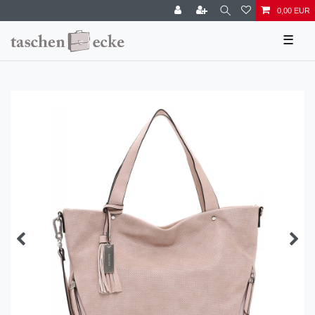
0,00 EUR
☰