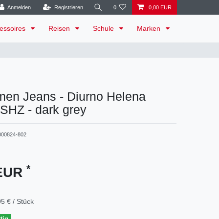
Anmelden
Registrieren
0
0,00 EUR
essoires
Reisen
Schule
Marken
en Jeans - Diurno Helena
SHZ - dark grey
000824-802
*
 EUR
5 € / Stück
tig