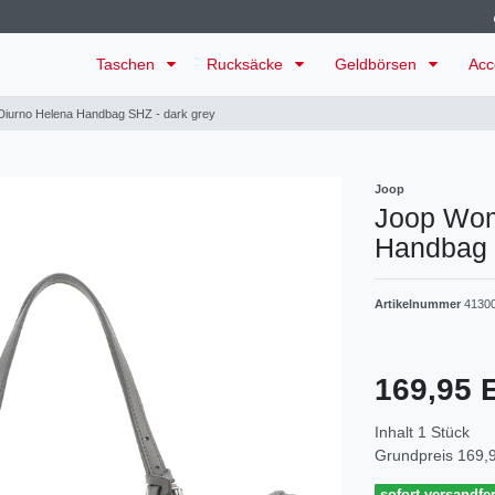
Taschen
Rucksäcke
Geldbörsen
Acc
iurno Helena Handbag SHZ - dark grey
Joop
Joop Wom
Handbag 
Artikelnummer
4130
169,95
Inhalt
1
Stück
Grundpreis
169,9
sofort versandfer