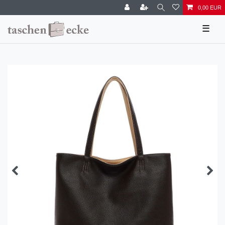
0,00 EUR
☰