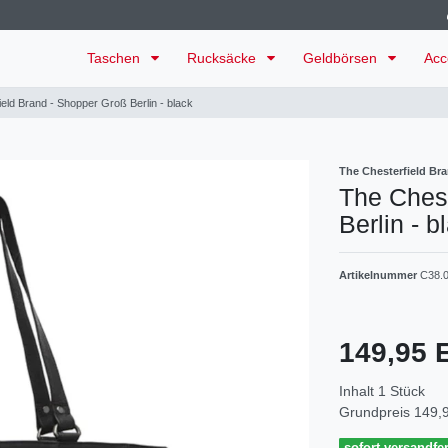
Taschen
Rucksäcke
Geldbörsen
Acc
eld Brand - Shopper Groß Berlin - black
The Chesterfield Br
The Chest
Berlin - b
Artikelnummer
C38.
149,95
Inhalt
1
Stück
Grundpreis
149,9
sofort versandfer