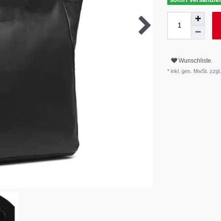
Wunschliste
* inkl. ges. MwSt. zzgl.