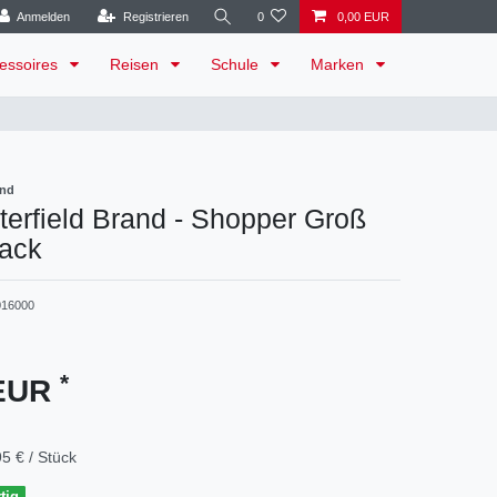
Anmelden
Registrieren
0
0,00 EUR
essoires
Reisen
Schule
Marken
and
erfield Brand - Shopper Groß
lack
016000
*
 EUR
5 € / Stück
tig