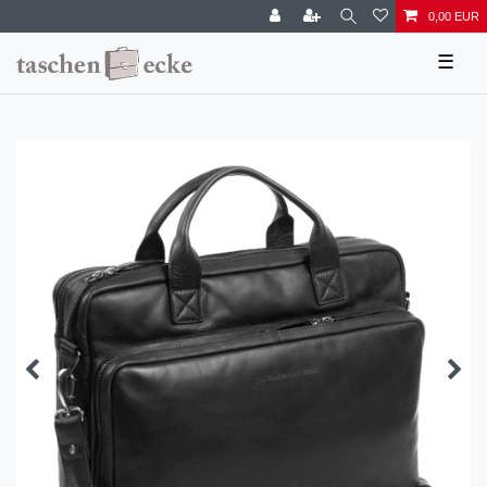
0,00 EUR
☰