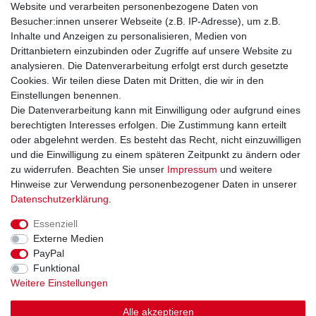
Website und verarbeiten personenbezogene Daten von
Versand & Retoure
Besucher:innen unserer Webseite (z.B. IP-Adresse), um z.B.
Inhalte und Anzeigen zu personalisieren, Medien von
Rechtliche Informationen
Drittanbietern einzubinden oder Zugriffe auf unsere Website zu
Widerrufsrecht
analysieren. Die Datenverarbeitung erfolgt erst durch gesetzte
Widerrufsformular
Cookies. Wir teilen diese Daten mit Dritten, die wir in den
Datenschutzerklärung
Einstellungen benennen.
AGB
Die Datenverarbeitung kann mit Einwilligung oder aufgrund eines
Impressum
berechtigten Interesses erfolgen. Die Zustimmung kann erteilt
oder abgelehnt werden. Es besteht das Recht, nicht einzuwilligen
und die Einwilligung zu einem späteren Zeitpunkt zu ändern oder
Kontakt
Vertrag widerrufen
zu widerrufen. Beachten Sie unser
Impressum
und weitere
Hinweise zur Verwendung personenbezogener Daten in unserer
Zahlungsarten
Daten­schutz­erklärung
.
Paypal
Essenziell
Kreditkarte
Externe Medien
Lastschrift
PayPal
Apple Pay
Funktional
Google Pay
Weitere Einstellungen
Vorkasse
Folgen Sie uns bei
Alle akzeptieren