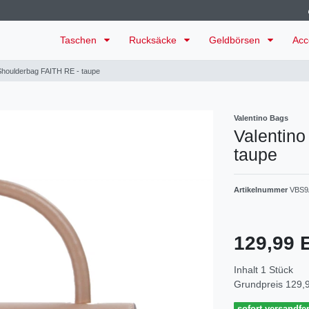
Taschen
Rucksäcke
Geldbörsen
Acc
 Shoulderbag FAITH RE - taupe
Valentino Bags
Valentino
taupe
Artikelnummer
VBS9
129,99
Inhalt
1
Stück
Grundpreis
129,9
sofort versandfer