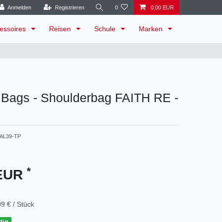
Anmelden
Registrieren
0
0,00 EUR
essoires
Reisen
Schule
Marken
 Bags - Shoulderbag FAITH RE -
AL39-TP
*
 EUR
9 € / Stück
tig