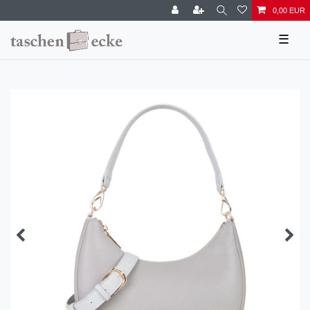
0,00 EUR
☰