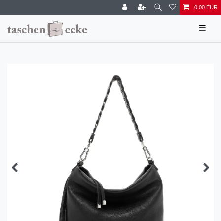
0,00 EUR
☰