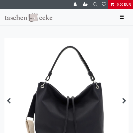
0,00 EUR
☰