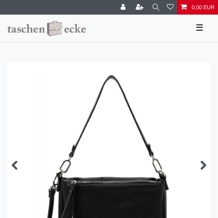
0,00 EUR
☰