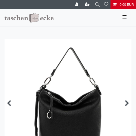
0,00 EUR
☰