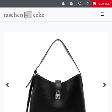
0,00 EUR
☰