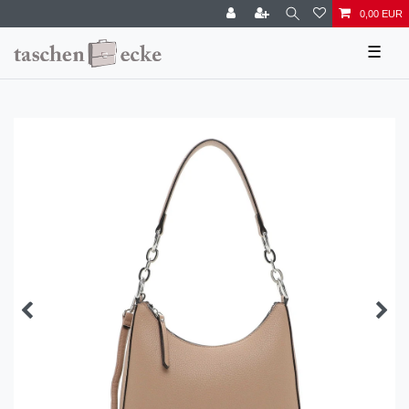
0,00 EUR
☰