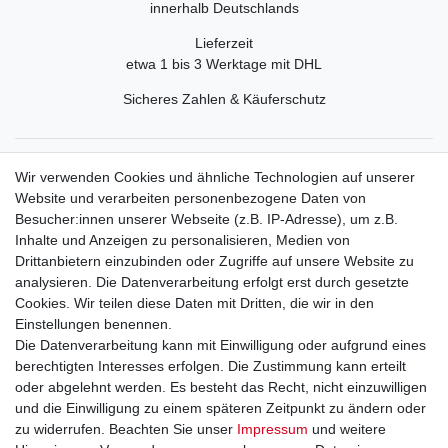
innerhalb Deutschlands
Lieferzeit
etwa 1 bis 3 Werktage mit DHL
Sicheres Zahlen & Käuferschutz
Service
Wir verwenden Cookies und ähnliche Technologien auf unserer
Mein Konto
Website und verarbeiten personenbezogene Daten von
Versand & Retoure
Besucher:innen unserer Webseite (z.B. IP-Adresse), um z.B.
Inhalte und Anzeigen zu personalisieren, Medien von
Rechtliche Informationen
Drittanbietern einzubinden oder Zugriffe auf unsere Website zu
Widerrufsrecht
analysieren. Die Datenverarbeitung erfolgt erst durch gesetzte
Widerrufsformular
Cookies. Wir teilen diese Daten mit Dritten, die wir in den
Datenschutzerklärung
Einstellungen benennen.
AGB
Die Datenverarbeitung kann mit Einwilligung oder aufgrund eines
Impressum
berechtigten Interesses erfolgen. Die Zustimmung kann erteilt
oder abgelehnt werden. Es besteht das Recht, nicht einzuwilligen
und die Einwilligung zu einem späteren Zeitpunkt zu ändern oder
Kontakt
Vertrag widerrufen
zu widerrufen. Beachten Sie unser
Impressum
und weitere