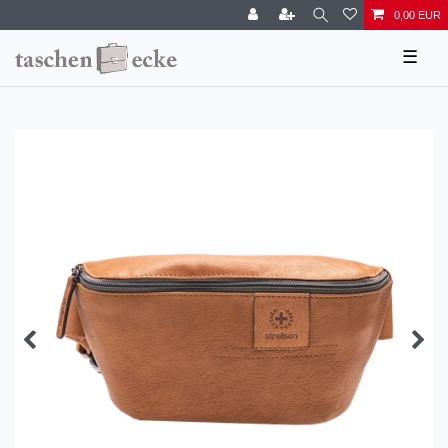
0,00 EUR
☰