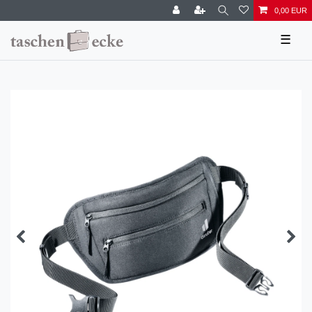
0,00 EUR
☰