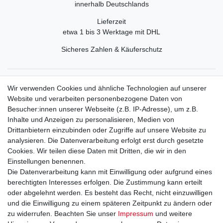
innerhalb Deutschlands
Lieferzeit
etwa 1 bis 3 Werktage mit DHL
Sicheres Zahlen & Käuferschutz
Service
Wir verwenden Cookies und ähnliche Technologien auf unserer
Mein Konto
Website und verarbeiten personenbezogene Daten von
Versand & Retoure
Besucher:innen unserer Webseite (z.B. IP-Adresse), um z.B.
Inhalte und Anzeigen zu personalisieren, Medien von
Rechtliche Informationen
Drittanbietern einzubinden oder Zugriffe auf unsere Website zu
Widerrufsrecht
analysieren. Die Datenverarbeitung erfolgt erst durch gesetzte
Widerrufsformular
Cookies. Wir teilen diese Daten mit Dritten, die wir in den
Datenschutzerklärung
Einstellungen benennen.
AGB
Die Datenverarbeitung kann mit Einwilligung oder aufgrund eines
Impressum
berechtigten Interesses erfolgen. Die Zustimmung kann erteilt
oder abgelehnt werden. Es besteht das Recht, nicht einzuwilligen
und die Einwilligung zu einem späteren Zeitpunkt zu ändern oder
Kontakt
Vertrag widerrufen
zu widerrufen. Beachten Sie unser
Impressum
und weitere