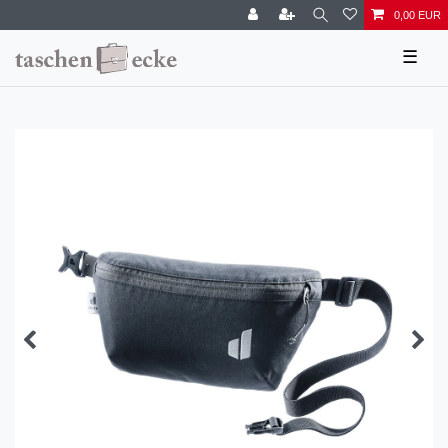
0,00 EUR
☰