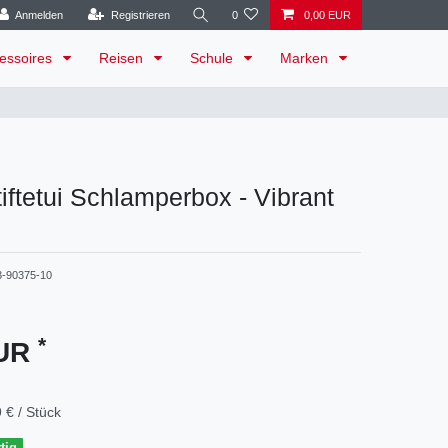
Anmelden
Registrieren
0
0,00 EUR
essoires
Reisen
Schule
Marken
tiftetui Schlamperbox - Vibrant
3-90375-10
*
EUR
 € / Stück
tig