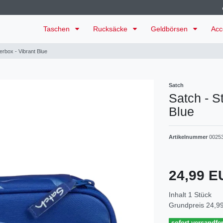
Taschen
Rucksäcke
Geldbörsen
Acc
erbox - Vibrant Blue
Satch
Satch - S
Blue
Artikelnummer
0025
24,99 
Inhalt
1
Stück
Grundpreis
24,99
sofort versandfer