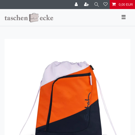
0,00 EUR
☰