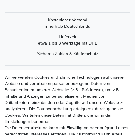
Kostenloser Versand
innerhalb Deutschlands
Lieferzeit
etwa 1 bis 3 Werktage mit DHL
Sicheres Zahlen & Käuferschutz
Service
Wir verwenden Cookies und ähnliche Technologien auf unserer
Mein Konto
Website und verarbeiten personenbezogene Daten von
Versand & Retoure
Besucher:innen unserer Webseite (z.B. IP-Adresse), um z.B.
Inhalte und Anzeigen zu personalisieren, Medien von
Rechtliche Informationen
Drittanbietern einzubinden oder Zugriffe auf unsere Website zu
Widerrufsrecht
analysieren. Die Datenverarbeitung erfolgt erst durch gesetzte
Widerrufsformular
Cookies. Wir teilen diese Daten mit Dritten, die wir in den
Datenschutzerklärung
Einstellungen benennen.
AGB
Die Datenverarbeitung kann mit Einwilligung oder aufgrund eines
Impressum
berechtigten Interesses erfolgen. Die Zustimmung kann erteilt