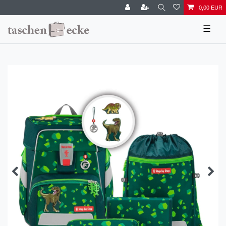
0,00 EUR
☰