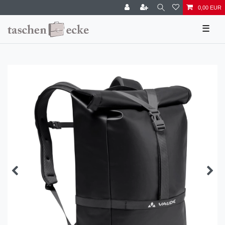
0,00 EUR
☰