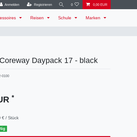
Anmelden
Registrieren
0
0,00 EUR
essoires
Reisen
Schule
Marken
Coreway Daypack 17 - black
2-0100
*
EUR
 € / Stück
tig