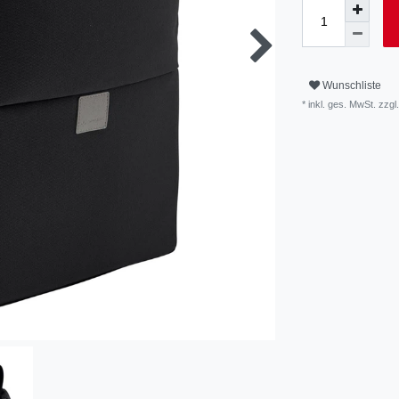
Wunschliste
* inkl. ges. MwSt. zzgl.