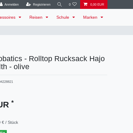
Anmelden
Registrieren
0
0,00 EUR
essoires
Reisen
Schule
Marken
batics - Rolltop Rucksack Hajo
th - olive
04228821
*
EUR
 € / Stück
tig