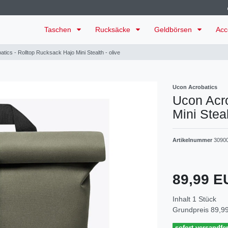
Taschen
Rucksäcke
Geldbörsen
Acc
tics - Rolltop Rucksack Hajo Mini Stealth - olive
Ucon Acrobatics
Ucon Acro
Mini Steal
Artikelnummer
3090
89,99 
Inhalt
1
Stück
Grundpreis
89,99
sofort versandfer