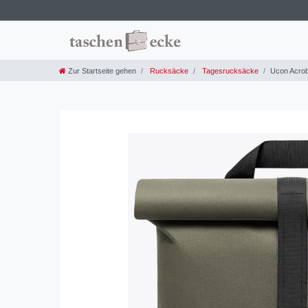
Zur Startseite gehen
Rucksäcke
Tagesrucksäcke
Ucon Acroba