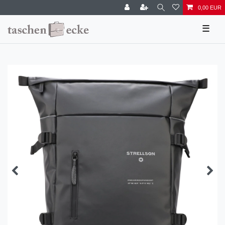
0,00 EUR
☰