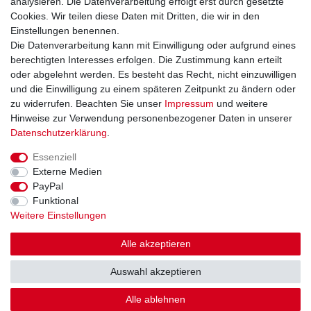
analysieren. Die Datenverarbeitung erfolgt erst durch gesetzte
Widerrufsformular
Cookies. Wir teilen diese Daten mit Dritten, die wir in den
Datenschutzerklärung
Einstellungen benennen.
AGB
Die Datenverarbeitung kann mit Einwilligung oder aufgrund eines
Impressum
berechtigten Interesses erfolgen. Die Zustimmung kann erteilt
oder abgelehnt werden. Es besteht das Recht, nicht einzuwilligen
und die Einwilligung zu einem späteren Zeitpunkt zu ändern oder
Kontakt
Vertrag widerrufen
zu widerrufen. Beachten Sie unser
Impressum
und weitere
Hinweise zur Verwendung personenbezogener Daten in unserer
Zahlungsarten
Daten­schutz­erklärung
.
Paypal
Essenziell
Kreditkarte
Externe Medien
Lastschrift
PayPal
Apple Pay
Funktional
Google Pay
Weitere Einstellungen
Vorkasse
Folgen Sie uns bei
Alle akzeptieren
Facebook
Auswahl akzeptieren
Instagram
Alle ablehnen