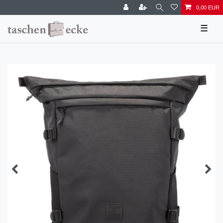
0,00 EUR
☰