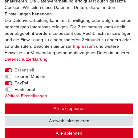
analysieren. Die Datenverarbeitung erfolgt erst durch gesetzte
Widerrufsformular
Cookies. Wir teilen diese Daten mit Dritten, die wir in den
Datenschutzerklärung
Einstellungen benennen.
AGB
Die Datenverarbeitung kann mit Einwilligung oder aufgrund eines
Impressum
berechtigten Interesses erfolgen. Die Zustimmung kann erteilt
oder abgelehnt werden. Es besteht das Recht, nicht einzuwilligen
und die Einwilligung zu einem späteren Zeitpunkt zu ändern oder
Kontakt
Vertrag widerrufen
zu widerrufen. Beachten Sie unser
Impressum
und weitere
Hinweise zur Verwendung personenbezogener Daten in unserer
Zahlungsarten
Daten­schutz­erklärung
.
Paypal
Essenziell
Kreditkarte
Externe Medien
Lastschrift
PayPal
Apple Pay
Funktional
Google Pay
Weitere Einstellungen
Vorkasse
Folgen Sie uns bei
Alle akzeptieren
Facebook
Auswahl akzeptieren
Instagram
Alle ablehnen