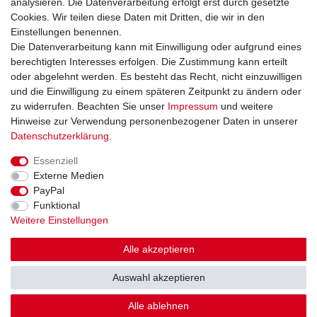
analysieren. Die Datenverarbeitung erfolgt erst durch gesetzte
Widerrufsformular
Cookies. Wir teilen diese Daten mit Dritten, die wir in den
Datenschutzerklärung
Einstellungen benennen.
AGB
Die Datenverarbeitung kann mit Einwilligung oder aufgrund eines
Impressum
berechtigten Interesses erfolgen. Die Zustimmung kann erteilt
oder abgelehnt werden. Es besteht das Recht, nicht einzuwilligen
und die Einwilligung zu einem späteren Zeitpunkt zu ändern oder
Kontakt
Vertrag widerrufen
zu widerrufen. Beachten Sie unser
Impressum
und weitere
Hinweise zur Verwendung personenbezogener Daten in unserer
Zahlungsarten
Daten­schutz­erklärung
.
Paypal
Essenziell
Kreditkarte
Externe Medien
Lastschrift
PayPal
Apple Pay
Funktional
Google Pay
Weitere Einstellungen
Vorkasse
Folgen Sie uns bei
Alle akzeptieren
Facebook
Auswahl akzeptieren
Instagram
Alle ablehnen