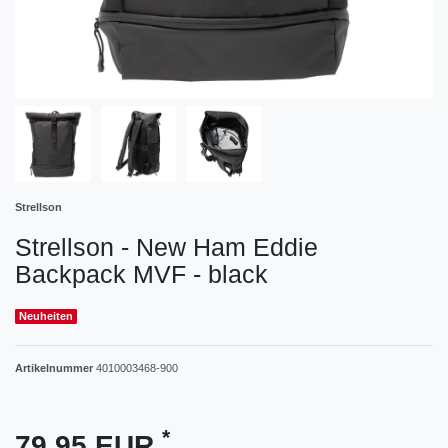
Strellson
Strellson - New Ham Eddie
Backpack MVF - black
Neuheiten
Artikelnummer
4010003468-900
*
79,95 EUR