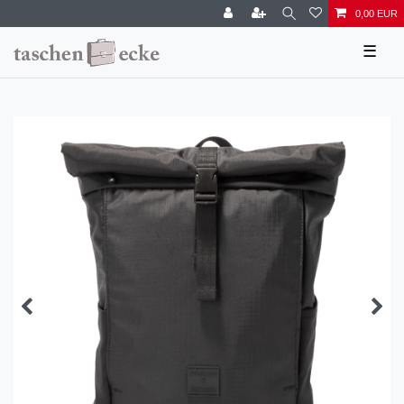
0,00 EUR
☰