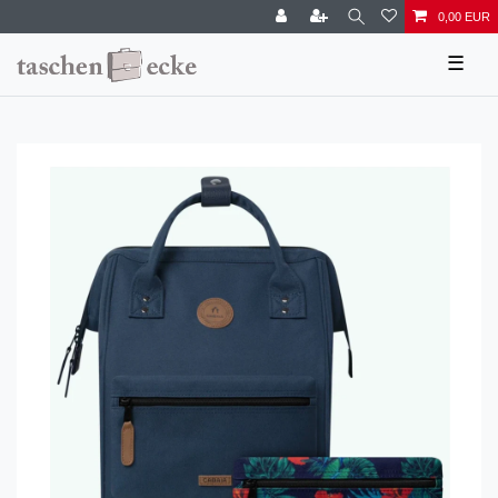
0,00 EUR
☰