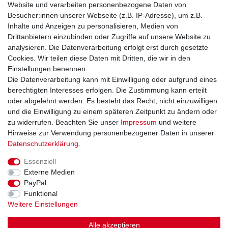
Website und verarbeiten personenbezogene Daten von
Versand & Retoure
Besucher:innen unserer Webseite (z.B. IP-Adresse), um z.B.
Inhalte und Anzeigen zu personalisieren, Medien von
Rechtliche Informationen
Drittanbietern einzubinden oder Zugriffe auf unsere Website zu
Widerrufsrecht
analysieren. Die Datenverarbeitung erfolgt erst durch gesetzte
Widerrufsformular
Cookies. Wir teilen diese Daten mit Dritten, die wir in den
Datenschutzerklärung
Einstellungen benennen.
AGB
Die Datenverarbeitung kann mit Einwilligung oder aufgrund eines
Impressum
berechtigten Interesses erfolgen. Die Zustimmung kann erteilt
oder abgelehnt werden. Es besteht das Recht, nicht einzuwilligen
und die Einwilligung zu einem späteren Zeitpunkt zu ändern oder
Kontakt
Vertrag widerrufen
zu widerrufen. Beachten Sie unser
Impressum
und weitere
Hinweise zur Verwendung personenbezogener Daten in unserer
Zahlungsarten
Daten­schutz­erklärung
.
Paypal
Essenziell
Kreditkarte
Externe Medien
Lastschrift
PayPal
Apple Pay
Funktional
Google Pay
Weitere Einstellungen
Vorkasse
Folgen Sie uns bei
Alle akzeptieren