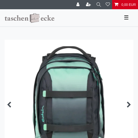
0,00 EUR
☰