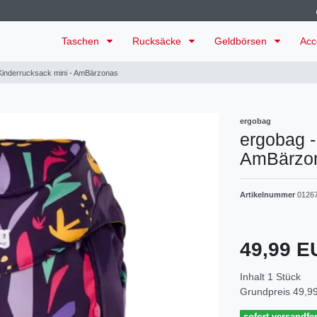
Taschen
Rucksäcke
Geldbörsen
Acc
Kinderrucksack mini - AmBärzonas
ergobag
ergobag -
AmBärzo
Artikelnummer
0126
49,99 
Inhalt
1
Stück
Grundpreis
49,99
sofort versandfer