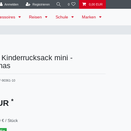
Anmelden
Registrieren
0
0,00 EUR
essoires
Reisen
Schule
Marken
 Kinderrucksack mini -
nas
7-90361-10
*
EUR
 € / Stück
tig