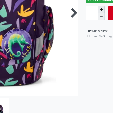
Wunschliste
* inkl. ges. MwSt. zzgl.