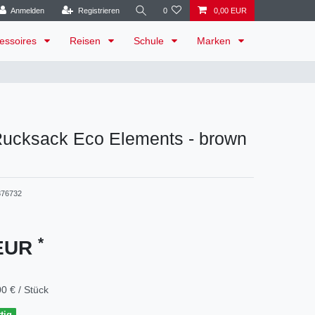
Anmelden
Registrieren
0
0,00 EUR
essoires
Reisen
Schule
Marken
Rucksack Eco Elements - brown
76732
*
 EUR
0 € / Stück
tig