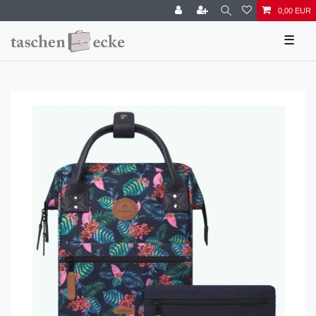
0,00 EUR
☰