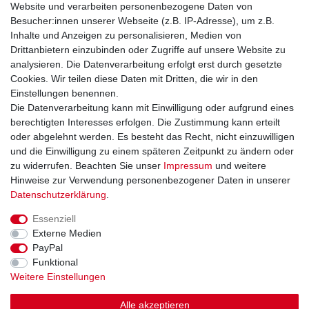
Website und verarbeiten personenbezogene Daten von
Versand & Retoure
Besucher:innen unserer Webseite (z.B. IP-Adresse), um z.B.
Inhalte und Anzeigen zu personalisieren, Medien von
Rechtliche Informationen
Drittanbietern einzubinden oder Zugriffe auf unsere Website zu
Widerrufsrecht
analysieren. Die Datenverarbeitung erfolgt erst durch gesetzte
Widerrufsformular
Cookies. Wir teilen diese Daten mit Dritten, die wir in den
Datenschutzerklärung
Einstellungen benennen.
AGB
Die Datenverarbeitung kann mit Einwilligung oder aufgrund eines
Impressum
berechtigten Interesses erfolgen. Die Zustimmung kann erteilt
oder abgelehnt werden. Es besteht das Recht, nicht einzuwilligen
und die Einwilligung zu einem späteren Zeitpunkt zu ändern oder
Kontakt
Vertrag widerrufen
zu widerrufen. Beachten Sie unser
Impressum
und weitere
Hinweise zur Verwendung personenbezogener Daten in unserer
Zahlungsarten
Daten­schutz­erklärung
.
Paypal
Essenziell
Kreditkarte
Externe Medien
Lastschrift
PayPal
Apple Pay
Funktional
Google Pay
Weitere Einstellungen
Vorkasse
Folgen Sie uns bei
Alle akzeptieren