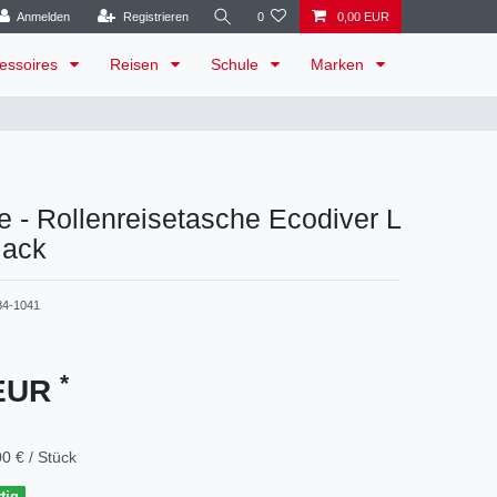
Anmelden
Registrieren
0
0,00 EUR
essoires
Reisen
Schule
Marken
 - Rollenreisetasche Ecodiver L
lack
84-1041
*
 EUR
0 € / Stück
tig