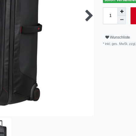
Wunschliste
* inkl. ges. MwSt. zzgl.