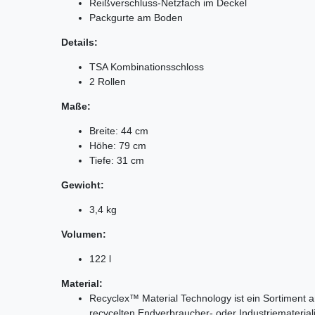
Reißverschluss-Netzfach im Deckel
Packgurte am Boden
Details:
TSA Kombinationsschloss
2 Rollen
Maße:
Breite: 44 cm
Höhe: 79 cm
Tiefe: 31 cm
Gewicht:
3,4 kg
Volumen:
122 l
Material
:
Recyclex™ Material Technology ist ein Sortiment
recycelten Endverbraucher- oder Industriematerialie