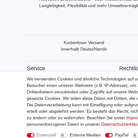
Langlebigkeit, Flexibilität und mehr Umweltverträgl
Kostenloser Versand
innerhalb Deutschlands
Service
Rechtli
Mein Konto
Widerrufs
Wir verwenden Cookies und ähnliche Technologien auf 
Versand & Retoure
Widerrufs
Besucher:innen unserer Webseite (z.B. IP-Adresse), um z
Datensch
Drittanbietern einzubinden oder Zugriffe auf unsere Webs
AGB
gesetzte Cookies. Wir teilen diese Daten mit Dritten, die
Impress
Die Datenverarbeitung kann mit Einwilligung oder aufgru
erteilt oder abgelehnt werden. Es besteht das Recht, nich
zu ändern oder zu widerrufen. Beachten Sie unser
Impr
Vert
personenbezogener Daten in unserer
Daten­schutz­erklä
Essenziell
Externe Medien
PayPal