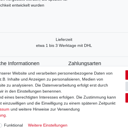
ichkeit entwickelt wurden
Lieferzeit
etwa 1 bis 3 Werktage mit DHL
che Informationen
Zahlungsarten
recht
Paypal
unserer Website und verarbeiten personenbezogene Daten von
formular
Kreditkarte
.B. Inhalte und Anzeigen zu personalisieren, Medien von
utzerklärung
Lastschrift
ite zu analysieren. Die Datenverarbeitung erfolgt erst durch
Apple Pay
 wir in den Einstellungen benennen.
um
Google Pay
nd eines berechtigten Interesses erfolgen. Die Zustimmung kann
Vorkasse
t einzuwilligen und die Einwilligung zu einem späteren Zeitpunkt
essum
und weitere Hinweise zur Verwendung
Kontakt
rag widerrufen
rung
.
Funktional
Weitere Einstellungen