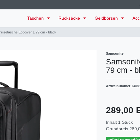
Taschen
Rucksäcke
Geldbörsen
Acc
reisetasche Ecodiver L 79 cm - black
Samsonite
Samsonite
79 cm - b
Artikelnummer
1408
289,00
Inhalt
1
Stück
Grundpreis
289,0
sofort versandfer