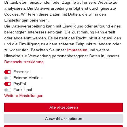
Drittanbietern einzubinden oder Zugriffe auf unsere Website zu
Widerrufsrecht
analysieren. Die Datenverarbeitung erfolgt erst durch gesetzte
Widerrufsformular
Cookies. Wir teilen diese Daten mit Dritten, die wir in den
Datenschutzerklärung
Einstellungen benennen.
AGB
Die Datenverarbeitung kann mit Einwilligung oder aufgrund eines
Impressum
berechtigten Interesses erfolgen. Die Zustimmung kann erteilt
oder abgelehnt werden. Es besteht das Recht, nicht einzuwilligen
und die Einwilligung zu einem späteren Zeitpunkt zu ändern oder
Kontakt
Vertrag widerrufen
zu widerrufen. Beachten Sie unser
Impressum
und weitere
Hinweise zur Verwendung personenbezogener Daten in unserer
Zahlungsarten
Daten­schutz­erklärung
.
Paypal
Essenziell
Kreditkarte
Externe Medien
Lastschrift
PayPal
Apple Pay
Funktional
Google Pay
Weitere Einstellungen
Vorkasse
Folgen Sie uns bei
Alle akzeptieren
Facebook
Auswahl akzeptieren
Instagram