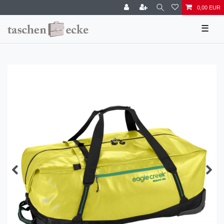
0,00 EUR
☰