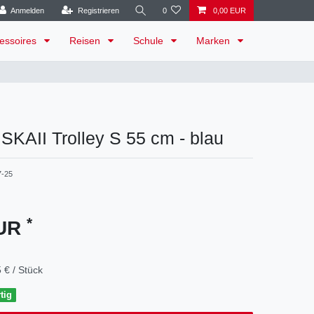
Anmelden
Registrieren
0
0,00 EUR
essoires
Reisen
Schule
Marken
- SKAII Trolley S 55 cm - blau
7-25
*
EUR
 € / Stück
tig