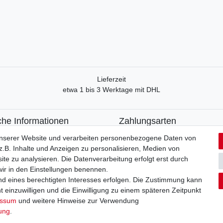
Lieferzeit
etwa 1 bis 3 Werktage mit DHL
che Informationen
Zahlungsarten
recht
Paypal
unserer Website und verarbeiten personenbezogene Daten von
formular
Kreditkarte
.B. Inhalte und Anzeigen zu personalisieren, Medien von
utzerklärung
Lastschrift
ite zu analysieren. Die Datenverarbeitung erfolgt erst durch
Apple Pay
 wir in den Einstellungen benennen.
um
Google Pay
nd eines berechtigten Interesses erfolgen. Die Zustimmung kann
Vorkasse
t einzuwilligen und die Einwilligung zu einem späteren Zeitpunkt
essum
und weitere Hinweise zur Verwendung
Kontakt
rag widerrufen
rung
.