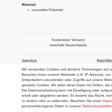
Material:
recyceltes Polyester
Kostenloser Versand
innerhalb Deutschlands
Service
Rechtli
Mein Konto
Widerrufs
Wir verwenden Cookies und ähnliche Technologien auf 
Versand & Retoure
Widerrufs
Besucher:innen unserer Webseite (z.B. IP-Adresse), um z
Datensch
Drittanbietern einzubinden oder Zugriffe auf unsere Webs
AGB
gesetzte Cookies. Wir teilen diese Daten mit Dritten, die
Impress
Die Datenverarbeitung kann mit Einwilligung oder aufgru
erteilt oder abgelehnt werden. Es besteht das Recht, nich
zu ändern oder zu widerrufen. Beachten Sie unser
Impr
Vert
personenbezogener Daten in unserer
Daten­schutz­erklä