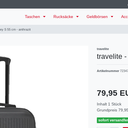
Taschen
Rucksäcke
Geldbörsen
Acc
lley S 55 cm - anthrazit
travelite
travelite 
Artikelnummer
7234
79,95 
Inhalt
1
Stück
Grundpreis
79,95
sofort versandfer