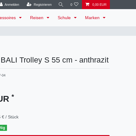
Anmelden
Registrieren
0
0,00 EUR
essoires
Reisen
Schule
Marken
- BALI Trolley S 55 cm - anthrazit
7-04
*
EUR
 € / Stück
tig