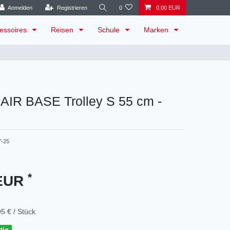
Anmelden
Registrieren
0
0,00 EUR
essoires
Reisen
Schule
Marken
 - AIR BASE Trolley S 55 cm -
7-25
*
 EUR
5 € / Stück
tig