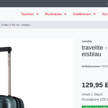
Taschen
Rucksäcke
Geldbörsen
Acc
E Trolley S 55 cm - eisblau
travelite
travelite
eisblau
Artikelnummer
7534
129,95
Inhalt
1
Stück
Grundpreis
129,9
sofort versandfer