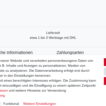
Lieferzeit
etwa 1 bis 3 Werktage mit DHL
che Informationen
Zahlungsarten
recht
Paypal
unserer Website und verarbeiten personenbezogene Daten von
formular
Kreditkarte
.B. Inhalte und Anzeigen zu personalisieren, Medien von
utzerklärung
Lastschrift
ite zu analysieren. Die Datenverarbeitung erfolgt erst durch
Apple Pay
 wir in den Einstellungen benennen.
um
Google Pay
nd eines berechtigten Interesses erfolgen. Die Zustimmung kann
Vorkasse
t einzuwilligen und die Einwilligung zu einem späteren Zeitpunkt
essum
und weitere Hinweise zur Verwendung
Kontakt
rag widerrufen
rung
.
Funktional
Weitere Einstellungen