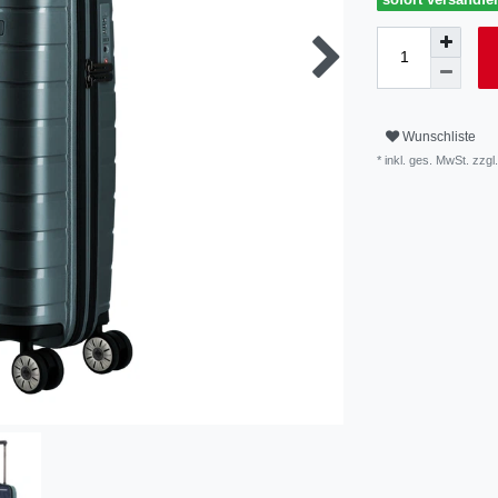
Wunschliste
* inkl. ges. MwSt. zzgl.