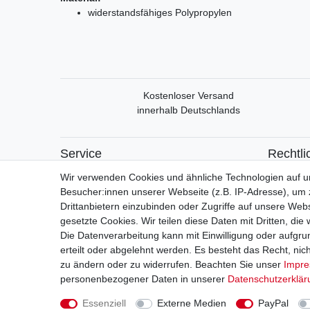
widerstandsfähiges Polypropylen
Kostenloser Versand
innerhalb Deutschlands
Service
Rechtli
Mein Konto
Widerrufs
Wir verwenden Cookies und ähnliche Technologien auf 
Versand & Retoure
Widerrufs
Besucher:innen unserer Webseite (z.B. IP-Adresse), um z
Datensch
Drittanbietern einzubinden oder Zugriffe auf unsere Webs
AGB
gesetzte Cookies. Wir teilen diese Daten mit Dritten, die
Impress
Die Datenverarbeitung kann mit Einwilligung oder aufgru
erteilt oder abgelehnt werden. Es besteht das Recht, nich
zu ändern oder zu widerrufen. Beachten Sie unser
Impr
Vert
personenbezogener Daten in unserer
Daten­schutz­erklä
Essenziell
Externe Medien
PayPal