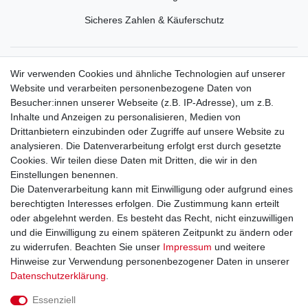
Sicheres Zahlen & Käuferschutz
Service
Wir verwenden Cookies und ähnliche Technologien auf unserer
Mein Konto
Website und verarbeiten personenbezogene Daten von
Versand & Retoure
Besucher:innen unserer Webseite (z.B. IP-Adresse), um z.B.
Inhalte und Anzeigen zu personalisieren, Medien von
Rechtliche Informationen
Drittanbietern einzubinden oder Zugriffe auf unsere Website zu
Widerrufsrecht
analysieren. Die Datenverarbeitung erfolgt erst durch gesetzte
Widerrufsformular
Cookies. Wir teilen diese Daten mit Dritten, die wir in den
Datenschutzerklärung
Einstellungen benennen.
AGB
Die Datenverarbeitung kann mit Einwilligung oder aufgrund eines
Impressum
berechtigten Interesses erfolgen. Die Zustimmung kann erteilt
oder abgelehnt werden. Es besteht das Recht, nicht einzuwilligen
und die Einwilligung zu einem späteren Zeitpunkt zu ändern oder
Kontakt
Vertrag widerrufen
zu widerrufen. Beachten Sie unser
Impressum
und weitere
Hinweise zur Verwendung personenbezogener Daten in unserer
Zahlungsarten
Daten­schutz­erklärung
.
Paypal
Essenziell
Kreditkarte