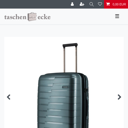
0,00 EUR
☰