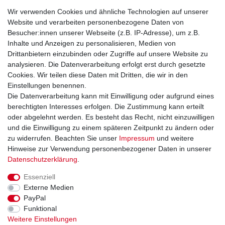
Service
Wir verwenden Cookies und ähnliche Technologien auf unserer
Mein Konto
Website und verarbeiten personenbezogene Daten von
Versand & Retoure
Besucher:innen unserer Webseite (z.B. IP-Adresse), um z.B.
Inhalte und Anzeigen zu personalisieren, Medien von
Rechtliche Informationen
Drittanbietern einzubinden oder Zugriffe auf unsere Website zu
Widerrufsrecht
analysieren. Die Datenverarbeitung erfolgt erst durch gesetzte
Widerrufsformular
Cookies. Wir teilen diese Daten mit Dritten, die wir in den
Datenschutzerklärung
Einstellungen benennen.
AGB
Die Datenverarbeitung kann mit Einwilligung oder aufgrund eines
Impressum
berechtigten Interesses erfolgen. Die Zustimmung kann erteilt
oder abgelehnt werden. Es besteht das Recht, nicht einzuwilligen
und die Einwilligung zu einem späteren Zeitpunkt zu ändern oder
Kontakt
Vertrag widerrufen
zu widerrufen. Beachten Sie unser
Impressum
und weitere
Hinweise zur Verwendung personenbezogener Daten in unserer
Zahlungsarten
Daten­schutz­erklärung
.
Paypal
Essenziell
Kreditkarte
Externe Medien
Lastschrift
PayPal
Apple Pay
Funktional
Google Pay
Weitere Einstellungen
Vorkasse