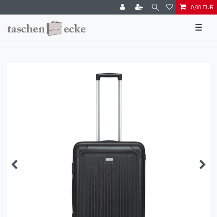
0,00 EUR
☰