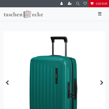
0,00 EUR
☰