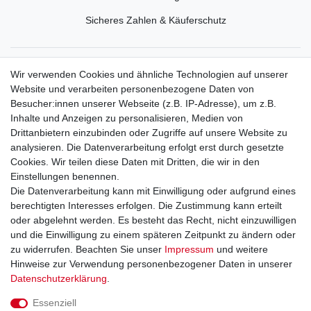
Sicheres Zahlen & Käuferschutz
Service
Wir verwenden Cookies und ähnliche Technologien auf unserer
Mein Konto
Website und verarbeiten personenbezogene Daten von
Versand & Retoure
Besucher:innen unserer Webseite (z.B. IP-Adresse), um z.B.
Inhalte und Anzeigen zu personalisieren, Medien von
Rechtliche Informationen
Drittanbietern einzubinden oder Zugriffe auf unsere Website zu
Widerrufsrecht
analysieren. Die Datenverarbeitung erfolgt erst durch gesetzte
Widerrufsformular
Cookies. Wir teilen diese Daten mit Dritten, die wir in den
Datenschutzerklärung
Einstellungen benennen.
AGB
Die Datenverarbeitung kann mit Einwilligung oder aufgrund eines
Impressum
berechtigten Interesses erfolgen. Die Zustimmung kann erteilt
oder abgelehnt werden. Es besteht das Recht, nicht einzuwilligen
und die Einwilligung zu einem späteren Zeitpunkt zu ändern oder
Kontakt
Vertrag widerrufen
zu widerrufen. Beachten Sie unser
Impressum
und weitere
Hinweise zur Verwendung personenbezogener Daten in unserer
Zahlungsarten
Daten­schutz­erklärung
.
Paypal
Essenziell
Kreditkarte