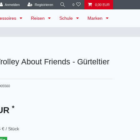
Anmelden
Registrieren
0
0,00 EUR
essoires
Reisen
Schule
Marken
rolley About Friends - Gürteltier
005560
*
EUR
 € / Stück
tig