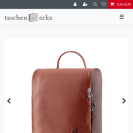
0,00 EUR
☰