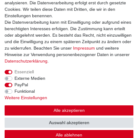
analysieren. Die Datenverarbeitung erfolgt erst durch gesetzte
Widerrufsformular
Cookies. Wir teilen diese Daten mit Dritten, die wir in den
Datenschutzerklärung
Einstellungen benennen.
AGB
Die Datenverarbeitung kann mit Einwilligung oder aufgrund eines
Impressum
berechtigten Interesses erfolgen. Die Zustimmung kann erteilt
oder abgelehnt werden. Es besteht das Recht, nicht einzuwilligen
und die Einwilligung zu einem späteren Zeitpunkt zu ändern oder
Kontakt
Vertrag widerrufen
zu widerrufen. Beachten Sie unser
Impressum
und weitere
Hinweise zur Verwendung personenbezogener Daten in unserer
Zahlungsarten
Daten­schutz­erklärung
.
Paypal
Essenziell
Kreditkarte
Externe Medien
Lastschrift
PayPal
Apple Pay
Funktional
Google Pay
Weitere Einstellungen
Vorkasse
Folgen Sie uns bei
Alle akzeptieren
Facebook
Auswahl akzeptieren
Instagram
Alle ablehnen