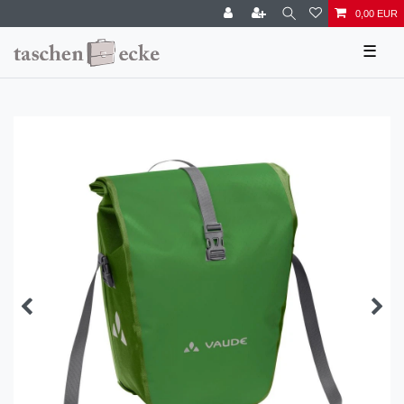
0,00 EUR
☰