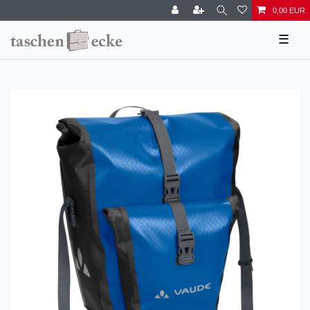
0,00 EUR
☰