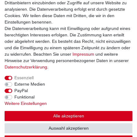
Drittanbietern einzubinden oder Zugriffe auf unsere Website zu
Widerrufsrecht
analysieren. Die Datenverarbeitung erfolgt erst durch gesetzte
Widerrufsformular
Cookies. Wir teilen diese Daten mit Dritten, die wir in den
Datenschutzerklärung
Einstellungen benennen.
AGB
Die Datenverarbeitung kann mit Einwilligung oder aufgrund eines
Impressum
berechtigten Interesses erfolgen. Die Zustimmung kann erteilt
oder abgelehnt werden. Es besteht das Recht, nicht einzuwilligen
und die Einwilligung zu einem späteren Zeitpunkt zu ändern oder
Kontakt
Vertrag widerrufen
zu widerrufen. Beachten Sie unser
Impressum
und weitere
Hinweise zur Verwendung personenbezogener Daten in unserer
Zahlungsarten
Daten­schutz­erklärung
.
Paypal
Essenziell
Kreditkarte
Externe Medien
Lastschrift
PayPal
Apple Pay
Funktional
Google Pay
Weitere Einstellungen
Vorkasse
Folgen Sie uns bei
Alle akzeptieren
Facebook
Auswahl akzeptieren
Instagram