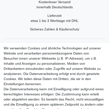
Kostenloser Versand
innerhalb Deutschlands
Lieferzeit
etwa 1 bis 3 Werktage mit DHL
Sicheres Zahlen & Käuferschutz
Service
Wir verwenden Cookies und ähnliche Technologien auf unserer
Mein Konto
Website und verarbeiten personenbezogene Daten von
Versand & Retoure
Besucher:innen unserer Webseite (z.B. IP-Adresse), um z.B.
Inhalte und Anzeigen zu personalisieren, Medien von
Rechtliche Informationen
Drittanbietern einzubinden oder Zugriffe auf unsere Website zu
Widerrufsrecht
analysieren. Die Datenverarbeitung erfolgt erst durch gesetzte
Widerrufsformular
Cookies. Wir teilen diese Daten mit Dritten, die wir in den
Datenschutzerklärung
Einstellungen benennen.
AGB
Die Datenverarbeitung kann mit Einwilligung oder aufgrund eines
Impressum
berechtigten Interesses erfolgen. Die Zustimmung kann erteilt
oder abgelehnt werden. Es besteht das Recht, nicht einzuwilligen
und die Einwilligung zu einem späteren Zeitpunkt zu ändern oder
Kontakt
Vertrag widerrufen