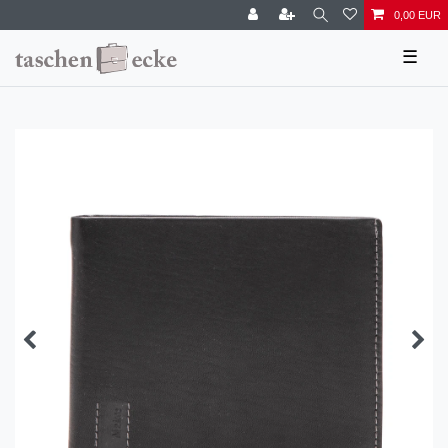
0,00 EUR
☰