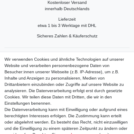
Kostenloser Versand
innerhalb Deutschlands
Lieferzeit
etwa 1 bis 3 Werktage mit DHL
Sicheres Zahlen & Käuferschutz
Service
Wir verwenden Cookies und ähnliche Technologien auf unserer
Mein Konto
Website und verarbeiten personenbezogene Daten von
Versand & Retoure
Besucher:innen unserer Webseite (z.B. IP-Adresse), um z.B.
Inhalte und Anzeigen zu personalisieren, Medien von
Rechtliche Informationen
Drittanbietern einzubinden oder Zugriffe auf unsere Website zu
Widerrufsrecht
analysieren. Die Datenverarbeitung erfolgt erst durch gesetzte
Widerrufsformular
Cookies. Wir teilen diese Daten mit Dritten, die wir in den
Datenschutzerklärung
Einstellungen benennen.
AGB
Die Datenverarbeitung kann mit Einwilligung oder aufgrund eines
Impressum
berechtigten Interesses erfolgen. Die Zustimmung kann erteilt
oder abgelehnt werden. Es besteht das Recht, nicht einzuwilligen
und die Einwilligung zu einem späteren Zeitpunkt zu ändern oder
Kontakt
Vertrag widerrufen