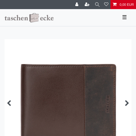
0,00 EUR
☰