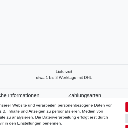
Lieferzeit
etwa 1 bis 3 Werktage mit DHL
che Informationen
Zahlungsarten
recht
Paypal
unserer Website und verarbeiten personenbezogene Daten von
formular
Kreditkarte
.B. Inhalte und Anzeigen zu personalisieren, Medien von
utzerklärung
Lastschrift
ite zu analysieren. Die Datenverarbeitung erfolgt erst durch
Apple Pay
 wir in den Einstellungen benennen.
um
Google Pay