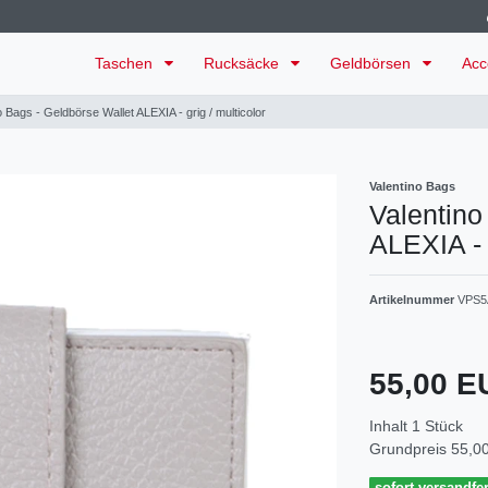
Taschen
Rucksäcke
Geldbörsen
Acc
o Bags - Geldbörse Wallet ALEXIA - grig / multicolor
Valentino Bags
Valentino
ALEXIA - g
Artikelnummer
VPS5
55,00 
Inhalt
1
Stück
Grundpreis
55,00
sofort versandfer