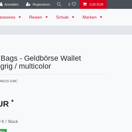
Anmelden
Registrieren
0
0,00 EUR
essoires
Reisen
Schule
Marken
 Bags - Geldbörse Wallet
rig / multicolor
A8215-GMC
*
EUR
 € / Stück
tig