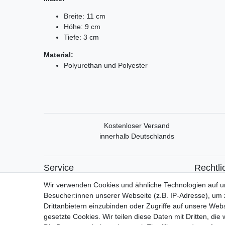
Breite: 11 cm
Höhe: 9 cm
Tiefe: 3 cm
Material:
Polyurethan und Polyester
Kostenloser Versand
innerhalb Deutschlands
Service
Rechtli
Mein Konto
Widerrufs
Wir verwenden Cookies und ähnliche Technologien auf 
Versand & Retoure
Widerrufs
Besucher:innen unserer Webseite (z.B. IP-Adresse), um z
Datensch
Drittanbietern einzubinden oder Zugriffe auf unsere Webs
AGB
gesetzte Cookies. Wir teilen diese Daten mit Dritten, die
Impress