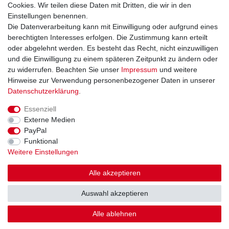
Cookies. Wir teilen diese Daten mit Dritten, die wir in den
Datenschutzerklärung
Einstellungen benennen.
AGB
Die Datenverarbeitung kann mit Einwilligung oder aufgrund eines
Impressum
berechtigten Interesses erfolgen. Die Zustimmung kann erteilt
oder abgelehnt werden. Es besteht das Recht, nicht einzuwilligen
und die Einwilligung zu einem späteren Zeitpunkt zu ändern oder
Kontakt
Vertrag widerrufen
zu widerrufen. Beachten Sie unser
Impressum
und weitere
Hinweise zur Verwendung personenbezogener Daten in unserer
Zahlungsarten
Daten­schutz­erklärung
.
Paypal
Essenziell
Kreditkarte
Externe Medien
Lastschrift
PayPal
Apple Pay
Funktional
Google Pay
Weitere Einstellungen
Vorkasse
Folgen Sie uns bei
Alle akzeptieren
Facebook
Auswahl akzeptieren
Instagram
Alle ablehnen