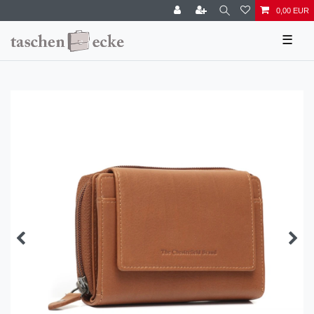
0,00 EUR
☰