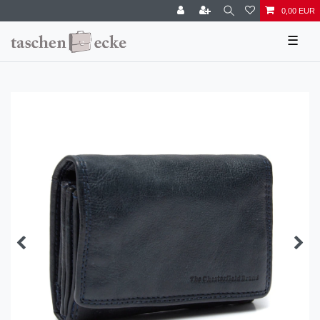
0,00 EUR
☰