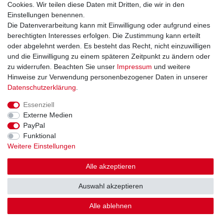
Cookies. Wir teilen diese Daten mit Dritten, die wir in den
Datenschutzerklärung
Einstellungen benennen.
AGB
Die Datenverarbeitung kann mit Einwilligung oder aufgrund eines
Impressum
berechtigten Interesses erfolgen. Die Zustimmung kann erteilt
oder abgelehnt werden. Es besteht das Recht, nicht einzuwilligen
und die Einwilligung zu einem späteren Zeitpunkt zu ändern oder
Kontakt
Vertrag widerrufen
zu widerrufen. Beachten Sie unser
Impressum
und weitere
Hinweise zur Verwendung personenbezogener Daten in unserer
Zahlungsarten
Daten­schutz­erklärung
.
Paypal
Essenziell
Kreditkarte
Externe Medien
Lastschrift
PayPal
Apple Pay
Funktional
Google Pay
Weitere Einstellungen
Vorkasse
Folgen Sie uns bei
Alle akzeptieren
Facebook
Auswahl akzeptieren
Instagram
Alle ablehnen