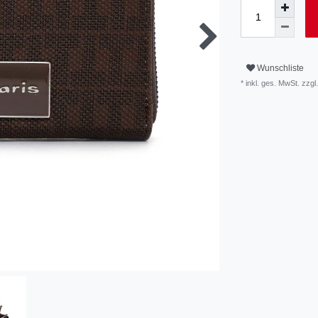
Wunschliste
* inkl. ges. MwSt. zzgl.