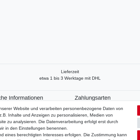
Lieferzeit
etwa 1 bis 3 Werktage mit DHL
che Informationen
Zahlungsarten
recht
Paypal
unserer Website und verarbeiten personenbezogene Daten von
formular
Kreditkarte
.B. Inhalte und Anzeigen zu personalisieren, Medien von
utzerklärung
Lastschrift
ite zu analysieren. Die Datenverarbeitung erfolgt erst durch
Apple Pay
 wir in den Einstellungen benennen.
um
Google Pay
nd eines berechtigten Interesses erfolgen. Die Zustimmung kann
Vorkasse