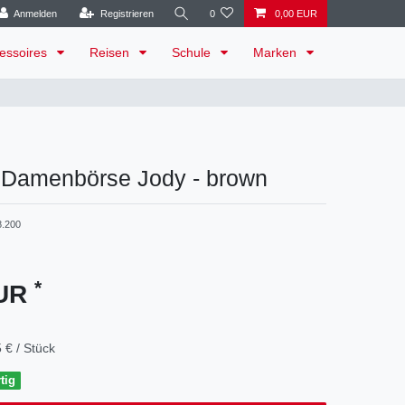
Anmelden
Registrieren
0
0,00 EUR
essoires
Reisen
Schule
Marken
- Damenbörse Jody - brown
8.200
*
EUR
 € / Stück
tig