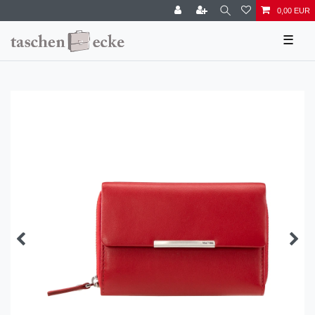
0,00 EUR
☰